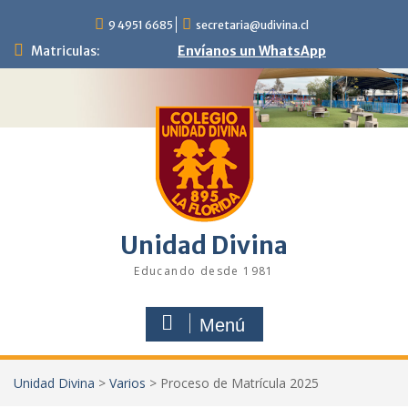
Saltar
9 4951 6685
secretaria@udivina.cl
al
contenido
Matriculas:
Envíanos un WhatsApp
Unidad Divina
Educando desde 1981
Menú
Unidad Divina
>
Varios
>
Proceso de Matrícula 2025