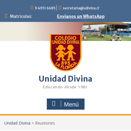
Saltar
9 4951 6685
secretaria@udivina.cl
al
contenido
Matriculas:
Envíanos un WhatsApp
Unidad Divina
Educando desde 1981
Menú
Unidad Divina
>
Reuniones