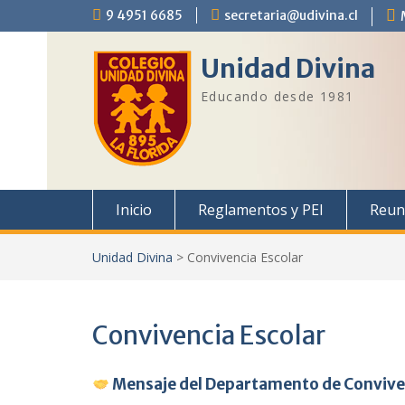
Saltar
9 4951 6685
secretaria@udivina.cl
al
contenido
Unidad Divina
Educando desde 1981
Inicio
Reglamentos y PEI
Reun
Unidad Divina
>
Convivencia Escolar
Convivencia Escolar
Mensaje del Departamento de Convive