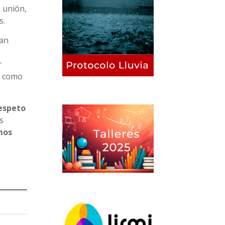
 unión,
s.
han
r
o como
respeto
s
mos