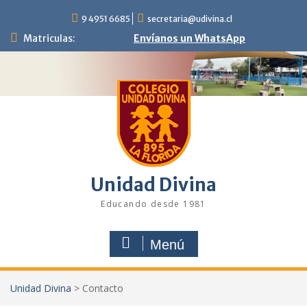
Saltar
9 4951 6685
secretaria@udivina.cl
al
contenido
Matriculas:
Envíanos un WhatsApp
Unidad Divina
Educando desde 1981
Menú
Unidad Divina
>
Contacto