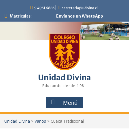
Saltar
9 4951 6685
secretaria@udivina.cl
al
contenido
Matriculas:
Envíanos un WhatsApp
Unidad Divina
Educando desde 1981
Menú
Unidad Divina
>
Varios
>
Cueca Tradicional