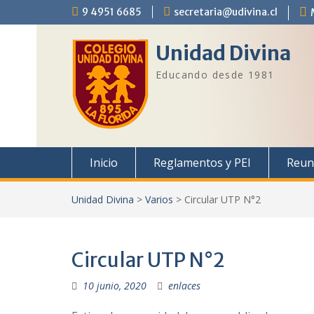
Saltar
9 4951 6685
secretaria@udivina.cl
al
contenido
Unidad Divina
Educando desde 1981
Inicio
Reglamentos y PEI
Reun
Unidad Divina
>
Varios
>
Circular UTP N°2
Circular UTP N°2
10 junio, 2020
enlaces