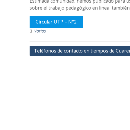
Estimada comunidad, hemos publicado para us
sobre el trabajo pedagógico en linea, tambié
Circular UTP – N°2
Varios
Navegación
Teléfonos de contacto en tiempos de Cuare
de
entradas