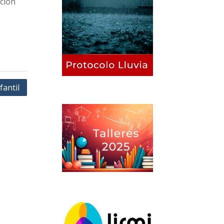
ción
fantil