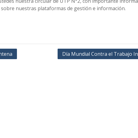
tedes nuestra circular de UTP N°2, con importante informa
n sobre nuestras plataformas de gestión e información.
ntena
Día Mundial Contra el Trabajo In