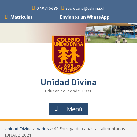
Saltar
9 4951 6685
secretaria@udivina.cl
al
contenido
Matriculas:
Envíanos un WhatsApp
Unidad Divina
Educando desde 1981
Menú
Unidad Divina
>
Varios
>
4° Entrega de canastas alimentarias
JUNAEB 2021