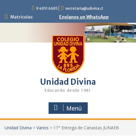
Saltar
9 4951 6685
secretaria@udivina.cl
al
contenido
Matriculas:
Envíanos un WhatsApp
Unidad Divina
Educando desde 1981
Menú
Unidad Divina
>
Varios
>
11° Entrega de Canastas JUNAEB