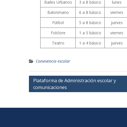
Bailes Urbanos
3 a 8 básico
lunes
Balonmano
6 a 8 básico
viernes
Fútbol
5 a 8 básico
jueves
Folclore
1 a 5 básico
viernes
Teatro
1 a 4 básico
jueves
Convivencia escolar
Navegación
Plataforma de Administración escolar y
comunicaciones
de
entradas