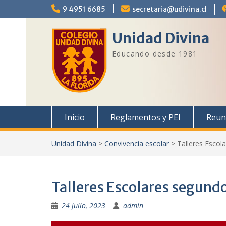
Saltar
9 4951 6685
secretaria@udivina.cl
al
contenido
Unidad Divina
Educando desde 1981
Inicio
Reglamentos y PEI
Reun
Unidad Divina
>
Convivencia escolar
>
Talleres Esco
Talleres Escolares segund
24 julio, 2023
admin