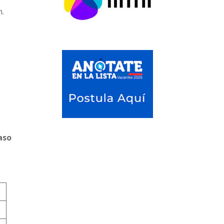
n.
aso