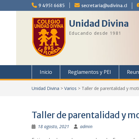
Saltar
9 4951 6685
secretaria@udivina.cl
al
contenido
Unidad Divina
Educando desde 1981
Inicio
Reglamentos y PEI
Reun
Unidad Divina
>
Varios
>
Taller de parentalidad y mot
Taller de parentalidad y m
18 agosto, 2021
admin