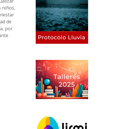
ualizar
s niños,
enestar
tad de
a, por
ante