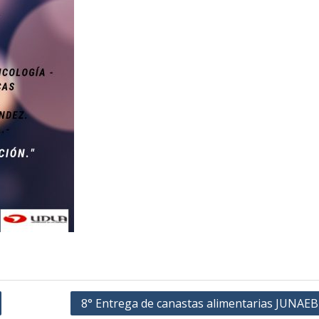
8° Entrega de canastas alimentarias JUNAEB