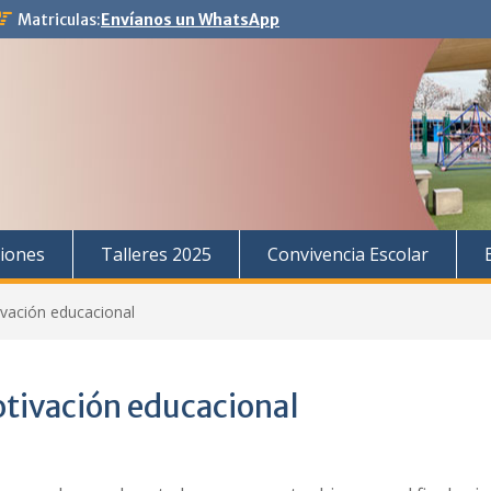
Matriculas:
Envíanos un WhatsApp
iones
Talleres 2025
Convivencia Escolar
ivación educacional
otivación educacional