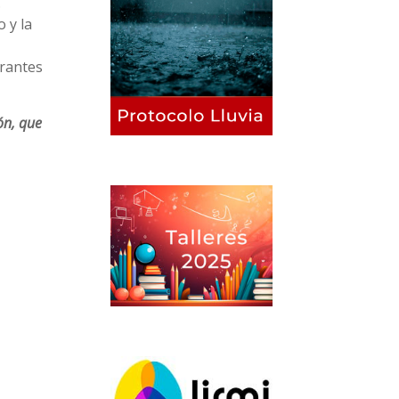
.
 y la
grantes
ón, que