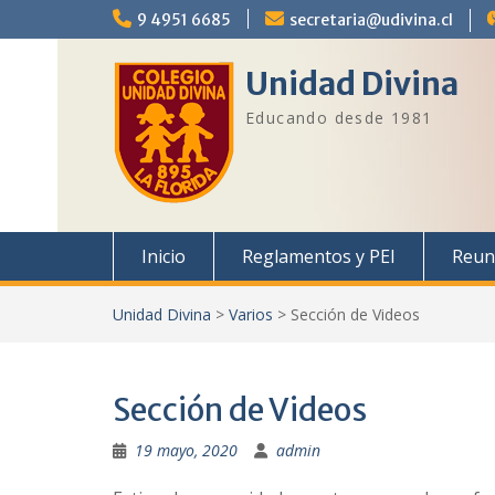
Saltar
9 4951 6685
secretaria@udivina.cl
al
contenido
Unidad Divina
Educando desde 1981
Inicio
Reglamentos y PEI
Reun
Unidad Divina
>
Varios
>
Sección de Videos
Sección de Videos
19 mayo, 2020
admin