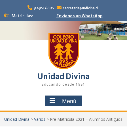
Saltar
al
9 4951 6685
secretaria@udivina.cl
contenido
Matriculas:
Envíanos un WhatsApp
Unidad Divina
Educando desde 1981
Menú
Unidad Divina
>
Varios
>
Pre Matricula 2021 – Alumnos Antiguos