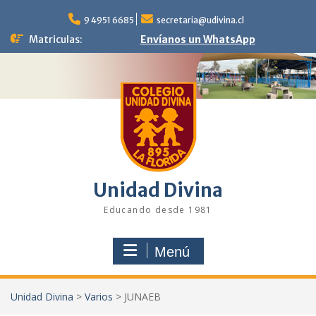
Saltar
al
9 4951 6685
secretaria@udivina.cl
contenido
Matriculas:
Envíanos un WhatsApp
Unidad Divina
Educando desde 1981
Menú
Unidad Divina
>
Varios
>
JUNAEB