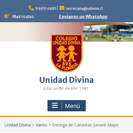
Saltar
al
9 4951 6685
secretaria@udivina.cl
contenido
Matriculas:
Envíanos un WhatsApp
Unidad Divina
Educando desde 1981
Menú
Unidad Divina
>
Varios
>
Entrega de Canastas Junaeb Mayo