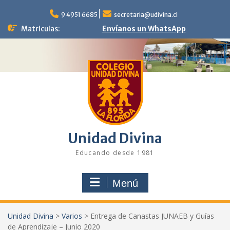
Saltar
al
9 4951 6685
secretaria@udivina.cl
contenido
Matriculas:
Envíanos un WhatsApp
Unidad Divina
Educando desde 1981
Menú
Unidad Divina
>
Varios
>
Entrega de Canastas JUNAEB y Guías
de Aprendizaje – Junio 2020