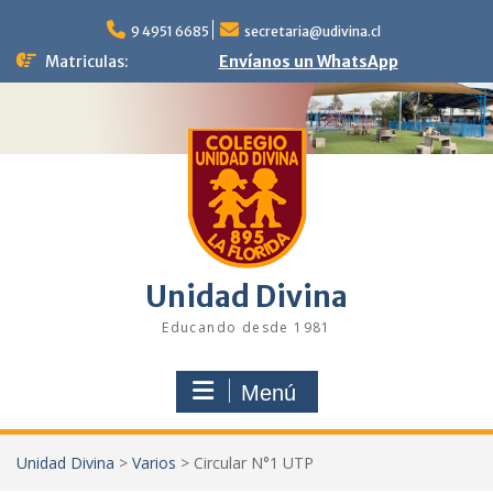
Saltar
al
9 4951 6685
secretaria@udivina.cl
contenido
Matriculas:
Envíanos un WhatsApp
Unidad Divina
Educando desde 1981
Menú
Unidad Divina
>
Varios
>
Circular N°1 UTP