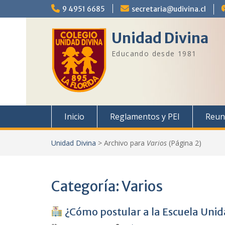
Saltar
9 4951 6685
secretaria@udivina.cl
al
contenido
Unidad Divina
Educando desde 1981
Inicio
Reglamentos y PEI
Reun
Unidad Divina
>
Archivo para
Varios
(Página 2)
Categoría:
Varios
¿Cómo postular a la Escuela Unid