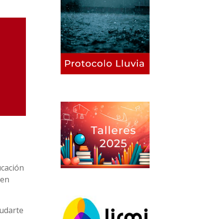
ucación
nen
yudarte