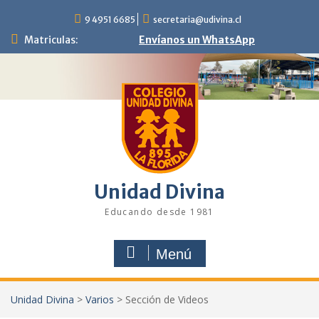
Saltar
9 4951 6685
secretaria@udivina.cl
al
contenido
Matriculas:
Envíanos un WhatsApp
Unidad Divina
Educando desde 1981
Menú
Unidad Divina
>
Varios
>
Sección de Videos